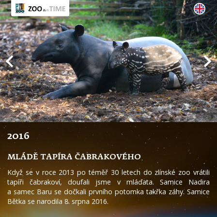
2016
MLÁDĚ TAPÍRA ČABRAKOVÉHO
Když se v roce 2013 po téměř 30 letech do zlínské zoo vrátili
tapíři čabrakoví, doufali jsme v mláďata. Samice Nadira
a samec Baru se dočkali prvního potomka takřka záhy. Samice
Bětka se narodila 8. srpna 2016.