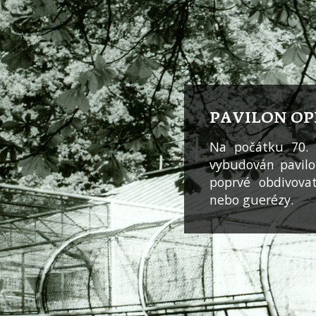
PAVILON OP
Na počátku 70. 
vybudován pavilo
poprvé obdivova
nebo guerézy.