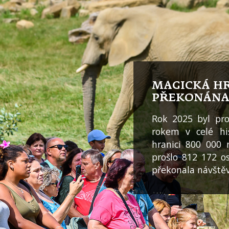
MAGICKÁ HR
PŘEKONÁNA
Rok 2025 byl pro
rokem v celé his
hranici 800 000 
prošlo 812 172 o
překonala návštěv