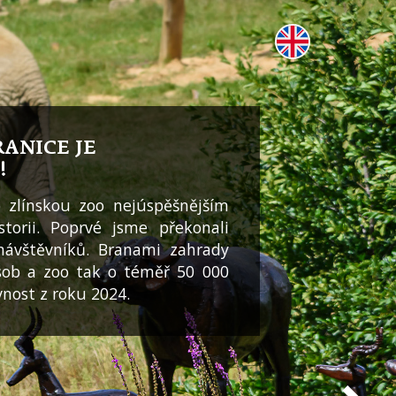
ANICE JE
!
 zlínskou zoo nejúspěšnějším
torii. Poprvé jsme překonali
návštěvníků. Branami zahrady
sob a zoo tak o téměř 50 000
nost z roku 2024.