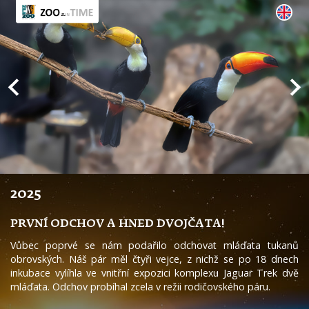
2025
PRVNÍ ODCHOV A HNED DVOJČATA!
Vůbec poprvé se nám podařilo odchovat mláďata tukanů
obrovských. Náš pár měl čtyři vejce, z nichž se po 18 dnech
inkubace vylíhla ve vnitřní expozici komplexu Jaguar Trek dvě
mláďata. Odchov probíhal zcela v režii rodičovského páru.