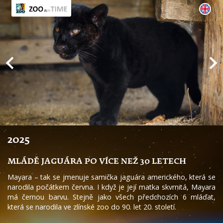
2025
MLÁDĚ JAGUÁRA PO VÍCE NEŽ 30 LETECH
Mayara – tak se jmenuje samička jaguára amerického, která se
narodila počátkem června. I když je její matka skvrnitá, Mayara
má černou barvu. Stejně jako všech předchozích 6 mláďat,
která se narodila ve zlínské zoo do 90. let 20. století.