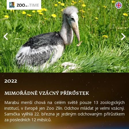
2022
MIMOŘÁDNĚ VZÁCNÝ PŘÍRŮSTEK
Marabu menší chová na celém světě pouze 13 zoologických
institucí, v Evropě jen Zoo Zlín. Odchov mláďat je velmi vzácný.
Samička vylíhlá 22. března je jediným odchovaným přírůstkem
za posledních 12 měsíců.